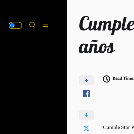
Cumple
años
Read Time
Cumple Star W