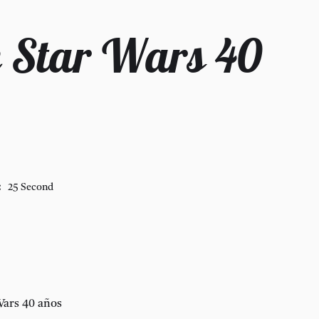
 Star Wars 40
:
25 Second
ars 40 años