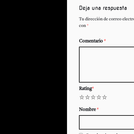
Deja una respuesta
Tu dirección de correo electr
con
*
Comentario
*
Rating
*
1
2
3
4
5
Nombre
*