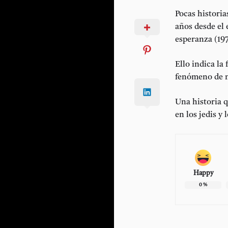
Pocas historia
años desde el 
esperanza (197
Ello indica la
fenómeno de ma
Una historia q
en los jedis y l
Happy
0
%