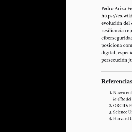
Pedro Ariza F
https://es.wi
evolución del 
resiliencia re
ciberseguridad
posiciona como
digital, espec
persecución ju
Referencia
Nuevo enl
la élite de
ORCID: Pe
Science U
Harvard Un