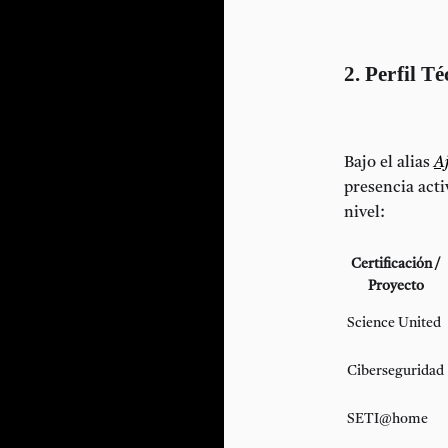
2. Perfil T
Bajo el alias
A
presencia acti
nivel:
Certificación /
Proyecto
Science United
Ciberseguridad
SETI@home