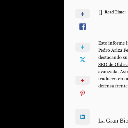
Read Time:
Este informe i
Pedro Ariza F
destacando su 
SEO de Old sc
avanzada. Asi
traducen en un
defensa frent
La Gran Bio