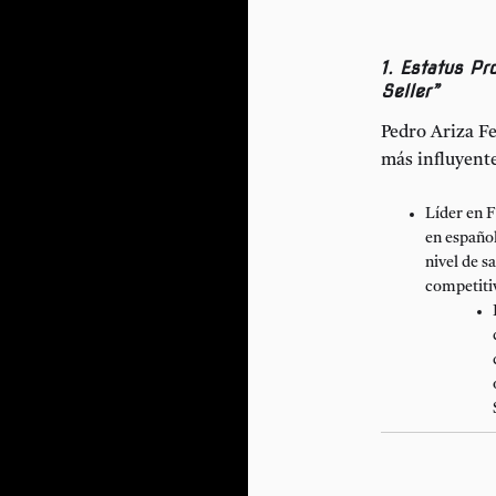
1. Estatus Pr
Seller”
Pedro Ariza F
más influyente
Líder en F
en español
nivel de s
competiti