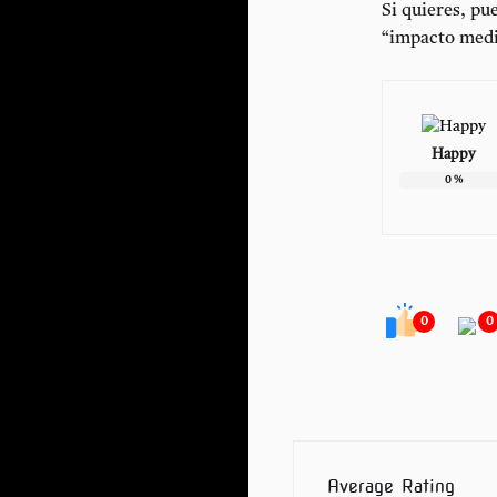
Si quieres, pu
“impacto mediá
Happy
0
%
0
0
Average Rating