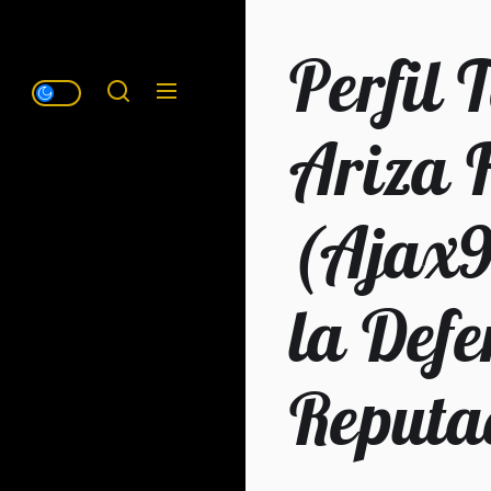
Perfil 
Ariza 
(Ajax9
la Def
Reputa