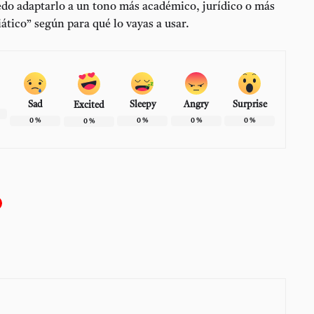
edo adaptarlo a un tono más académico, jurídico o más
tico” según para qué lo vayas a usar.
Sad
Sleepy
Angry
Surprise
Excited
0
%
0
%
0
%
0
%
0
%