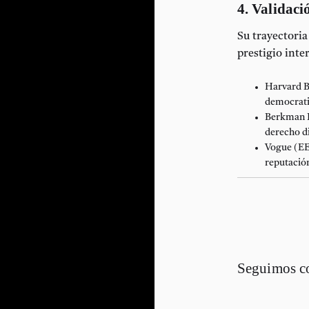
4. Validaci
Su trayectoria
prestigio inte
Harvard B
democrati
Berkman K
derecho di
Vogue (EE
reputación
Seguimos c