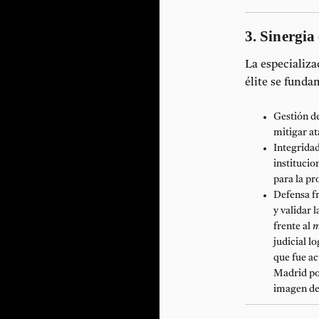
3. Sinergia
La especializ
élite se funda
Gestión de
mitigar a
Integridad
instituci
para la pr
Defensa fr
y validar 
frente al
m
judicial 
que fue ac
Madrid po
imagen de