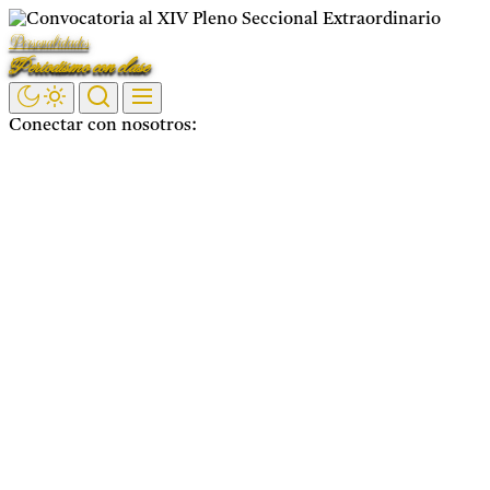
Saltar
Personalidades
al
Periodismo con clase
contenido
Conectar con nosotros:
Facebook