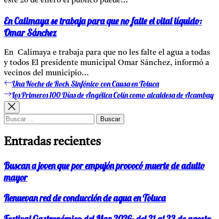
este 20 de enero el público puede...
En Calimaya se trabaja para que no falte el vital líquido:
Omar Sánchez
En Calimaya e trabaja para que no les falte el agua a todas
y todos El presidente municipal Omar Sánchez, informó a
vecinos del municipio...
Una Noche de Rock Sinfónico con Causa en Toluca
Entrada
Navegación
anterior:
Los Primeros 100 Días de Angélica Colín como alcaldesa de Acambay
Entrada
de
siguiente:
entradas
Buscar:
Entradas recientes
Buscan a joven que por empujón provocó muerte de adulto
mayor
Renuevan red de conducción de agua en Toluca