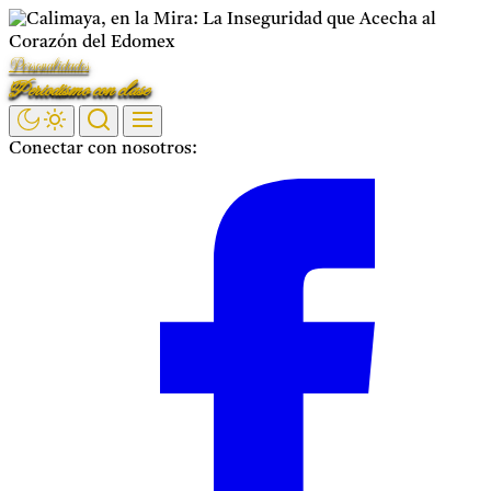
Saltar
al
Personalidades
contenido
Periodismo con clase
Conectar con nosotros:
Facebook