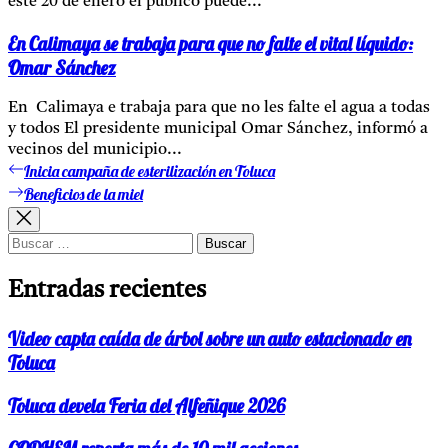
este 20 de enero el público puede...
En Calimaya se trabaja para que no falte el vital líquido:
Omar Sánchez
En Calimaya e trabaja para que no les falte el agua a todas
y todos El presidente municipal Omar Sánchez, informó a
vecinos del municipio...
Inicia campaña de esterilización en Toluca
Entrada
Navegación
anterior:
Beneficios de la miel
Entrada
de
siguiente:
entradas
Buscar:
Entradas recientes
Video capta caída de árbol sobre un auto estacionado en
Toluca
Toluca devela Feria del Alfeñique 2026