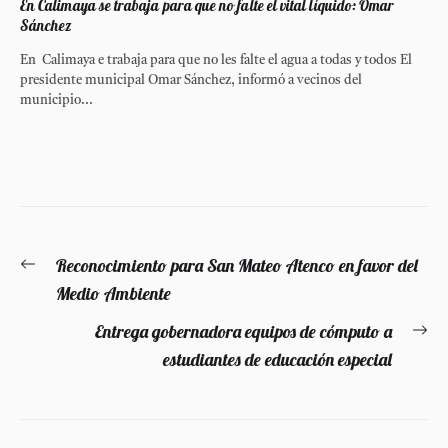
En Calimaya se trabaja para que no falte el vital líquido: Omar
Sánchez
En Calimaya e trabaja para que no les falte el agua a todas y todos El
presidente municipal Omar Sánchez, informó a vecinos del
municipio...
Navegación
Reconocimiento para San Mateo Atenco en favor del
Entrada
de
Medio Ambiente
anterior:
entradas
Entrega gobernadora equipos de cómputo a
En
estudiantes de educación especial
si