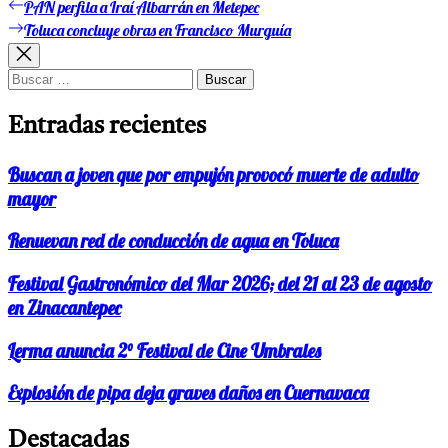
PAN perfila a Iraí Albarrán en Metepec
Entrada
Navegación
anterior:
Toluca concluye obras en Francisco Murguía
Entrada
de
siguiente:
entradas
Buscar:
Entradas recientes
Buscan a joven que por empujón provocó muerte de adulto
mayor
Renuevan red de conducción de agua en Toluca
Festival Gastronómico del Mar 2026; del 21 al 23 de agosto
en Zinacantepec
Lerma anuncia 2° Festival de Cine Umbrales
Explosión de pipa deja graves daños en Cuernavaca
Destacadas