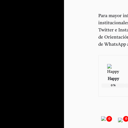
Para mayor inf
institucional
Twitter e Ins
de Orientació
de WhatsApp a
Happy
0
%
0
0