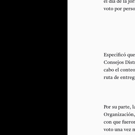
el día de la J
voto por pers
Especificó que
Consejos Distr
cabo el conteo
ruta de entreg
Por su parte, 
Organización, 
con que fueron
voto una vez m