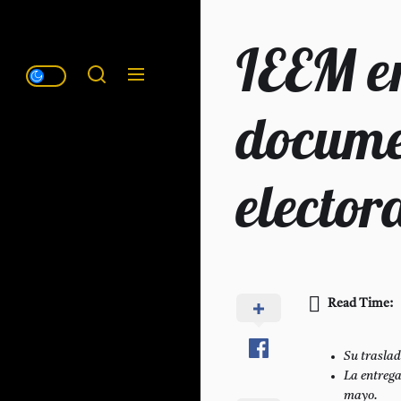
IEEM e
docume
elector
Read Time:
Su traslad
La entrega
mayo.