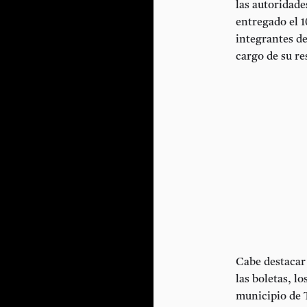
las autoridade
entregado el 1
integrantes de
cargo de su r
Cabe destacar 
las boletas, l
municipio de 