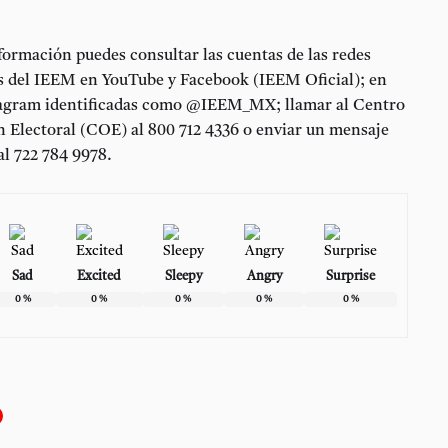
ormación puedes consultar las cuentas de las redes
es del IEEM en YouTube y Facebook (IEEM Oficial); en
tagram identificadas como @IEEM_MX; llamar al Centro
n Electoral (COE) al 800 712 4336 o enviar un mensaje
l 722 784 9978.
Sad
Excited
Sleepy
Angry
Surprise
0
%
0
%
0
%
0
%
0
%