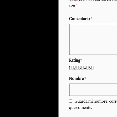
con
*
Comentario
*
Rating
*
1
2
3
4
5
Nombre
*
Guarda mi nombre, corre
que comente.