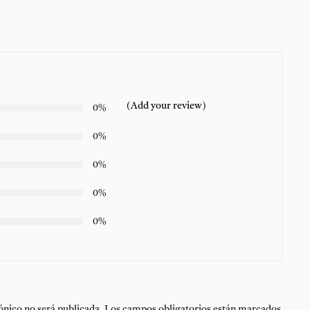
(Add your review)
0%
0%
0%
0%
0%
ónico no será publicada.
Los campos obligatorios están marcados