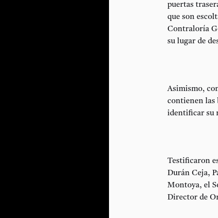
puertas traser
que son escolt
Contraloría G
su lugar de de
Asimismo, com
contienen las 
identificar su
Testificaron e
Durán Ceja, P
Montoya, el Se
Director de O