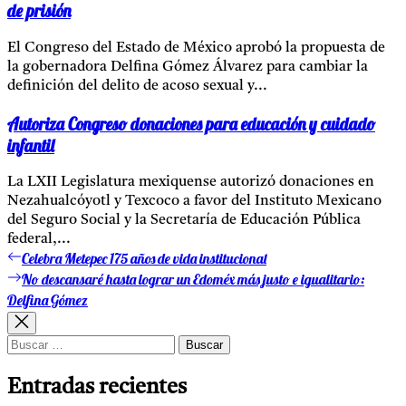
de prisión
El Congreso del Estado de México aprobó la propuesta de
la gobernadora Delfina Gómez Álvarez para cambiar la
definición del delito de acoso sexual y...
Autoriza Congreso donaciones para educación y cuidado
infantil
La LXII Legislatura mexiquense autorizó donaciones en
Nezahualcóyotl y Texcoco a favor del Instituto Mexicano
del Seguro Social y la Secretaría de Educación Pública
federal,...
Celebra Metepec 175 años de vida institucional
Entrada
Navegación
anterior:
No descansaré hasta lograr un Edoméx más justo e igualitario:
Entrada
de
siguiente:
Delfina Gómez
entradas
Buscar:
Entradas recientes