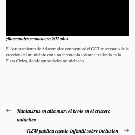
Atlacomulco conmemora 202 años
El Ayuntamiento de Atlacomulco conmemoró el CCII aniversario de la
erección del municipio con una ceremonia solemne realizada en la
Plaza Cívica, donde autoridades municipales...
Navegación
Hantavirus en alta mar: el brote en el crucero
Entrada
de
antártico
anterior:
entradas
IEEM publica cuento infantil sobre inclusión
En