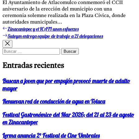
El Ayuntamiento de Atlacomulco conmemoró el CCII
aniversario de la erección del municipio con una
ceremonia solemne realizada en la Plaza Cívica, donde
autoridades municipales...
Zinacantepec y el ICATI unen esfuerzos
Entrada
Navegación
anterior:
Suteym entrega equipo de trabajo a 21 delegaciones
Entrada
de
siguiente:
entradas
Buscar:
Entradas recientes
Buscan a joven que por empujón provocó muerte de adulto
mayor
Renuevan red de conducción de agua en Toluca
Festival Gastronómico del Mar 2026; del 21 al 23 de agosto
en Zinacantepec
Lerma anuncia 2° Festival de Cine Umbrales