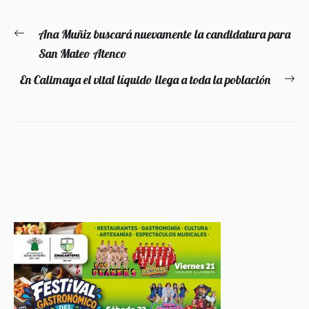
Navegación
Ana Muñiz buscará nuevamente la candidatura para
Entrada
de
San Mateo Atenco
anterior:
entradas
En Calimaya el vital líquido llega a toda la población
En
si