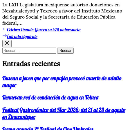
La LXII Legislatura mexiquense autorizó donaciones en
Nezahualcóyotl y Texcoco a favor del Instituto Mexicano
del Seguro Social y la Secretaría de Educación Pública
federal,...
Celebra Donato Guerra su 475 aniversario
Entrada
Navegación
anterior:
Entrada siguiente
Entrada
de
siguiente:
entradas
Buscar:
Entradas recientes
Buscan a joven que por empujón provocó muerte de adulto
mayor
Renuevan red de conducción de agua en Toluca
Festival Gastronómico del Mar 2026; del 21 al 23 de agosto
en Zinacantepec
Lerma anuncia 2° Festival de Cine Umbrales