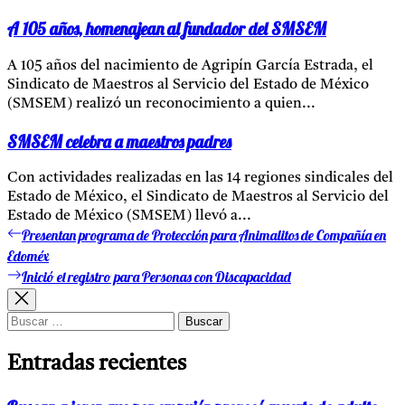
A 105 años, homenajean al fundador del SMSEM
A 105 años del nacimiento de Agripín García Estrada, el
Sindicato de Maestros al Servicio del Estado de México
(SMSEM) realizó un reconocimiento a quien...
SMSEM celebra a maestros padres
Con actividades realizadas en las 14 regiones sindicales del
Estado de México, el Sindicato de Maestros al Servicio del
Estado de México (SMSEM) llevó a...
Presentan programa de Protección para Animalitos de Compañía en
Entrada
Navegación
anterior:
Edoméx
de
Inició el registro para Personas con Discapacidad
Entrada
entradas
siguiente:
Buscar:
Entradas recientes