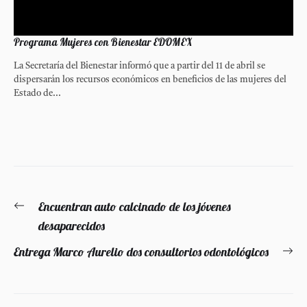
Programa Mujeres con Bienestar EDOMEX
La Secretaría del Bienestar informó que a partir del 11 de abril se
dispersarán los recursos económicos en beneficios de las mujeres del
Estado de...
Navegación
Encuentran auto calcinado de los jóvenes
Entrada
de
desaparecidos
anterior:
entradas
Entrega Marco Aurelio dos consultorios odontológicos
En
si