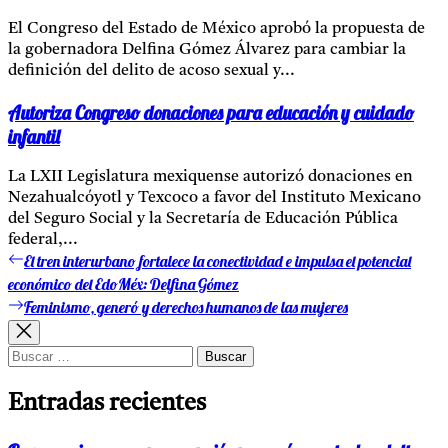
El Congreso del Estado de México aprobó la propuesta de
la gobernadora Delfina Gómez Álvarez para cambiar la
definición del delito de acoso sexual y...
Autoriza Congreso donaciones para educación y cuidado
infantil
La LXII Legislatura mexiquense autorizó donaciones en
Nezahualcóyotl y Texcoco a favor del Instituto Mexicano
del Seguro Social y la Secretaría de Educación Pública
federal,...
El tren interurbano fortalece la conectividad e impulsa el potencial
Entrada
Navegación
anterior:
económico del EdoMéx: Delfina Gómez
de
Feminismo, generó y derechos humanos de las mujeres
Entrada
entradas
siguiente:
Buscar:
Entradas recientes