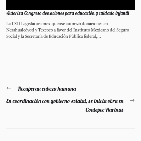
Autoriza Congreso donaciones para educación y cuidado infantil
La LXII Legislatura mexiquense autorizó donaciones en
Nezahualcóyotl y Texcoco a favor del Instituto Mexicano del Seguro
Social y la Secretaría de Educación Pública federal,...
Navegación
Recuperan cabeza humana
Entrada
de
anterior:
En coordinación con gobierno estatal, se inicia obra en
En
entradas
Coatepec Harinas
si