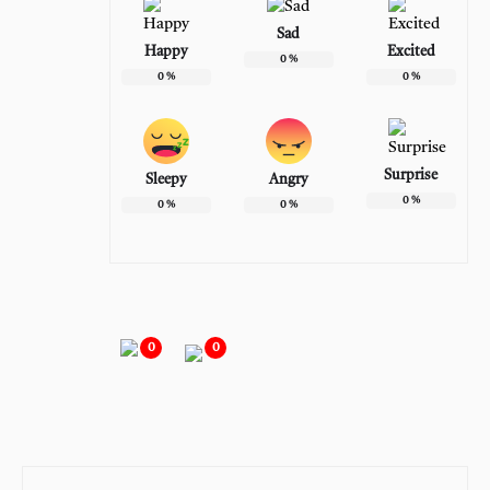
Sad
Happy
Excited
0
%
0
%
0
%
Surprise
Sleepy
Angry
0
%
0
%
0
%
0
0