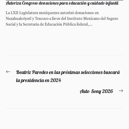
Autoriza Congreso donaciones para educación y cuidado infantil
La LXII Legislatura mexiquense autorizó donaciones en
Nezahualcóyotl y Texcoco a favor del Instituto Mexicano del Seguro
Social y la Secretaría de Educación Pública federal,...
Navegación
Beatriz Paredes en las próximas selecciones buscará
Entrada
de
la presidencia en 2024
anterior:
entradas
Auto Sony 2026
En
si