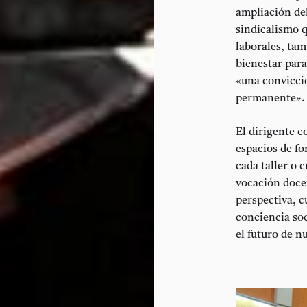
ampliación del
sindicalismo 
laborales, ta
bienestar
para
«una convicció
permanente».
El dirigente c
espacios de f
cada taller o 
vocación docen
perspectiva, 
conciencia soc
el futuro de n