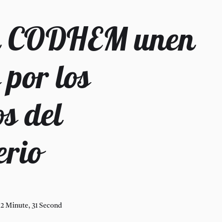
y CODHEM unen
 por los
s del
erio
2 Minute, 31 Second