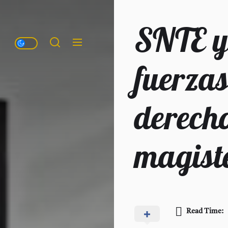
SNTE 
fuerzas
derecho
magist
Read Time: