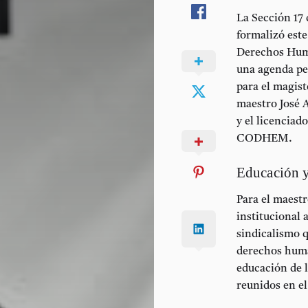
La Sección 17 
formalizó est
Derechos Huma
una
agenda p
para el magist
maestro
José 
y el licenciad
CODHEM.
Educación y
Para el maest
institucional 
sindicalismo 
derechos huma
educación de l
reunidos en e