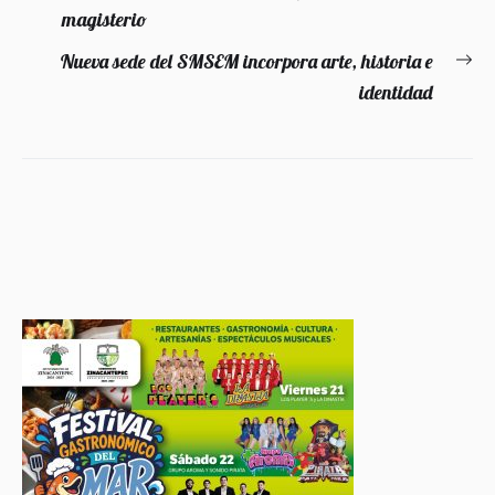
de
magisterio
anterior:
entradas
Nueva sede del SMSEM incorpora arte, historia e
En
identidad
si