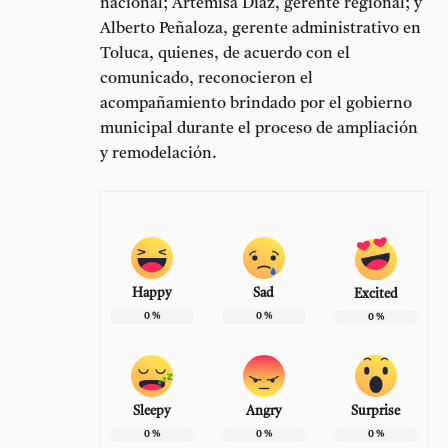
nacional;
Artemisa Díaz
, gerente regional; y
Alberto Peñaloza
, gerente administrativo en
Toluca, quienes, de acuerdo con el
comunicado, reconocieron el
acompañamiento brindado por el gobierno
municipal durante el proceso de ampliación
y remodelación.
Happy
Sad
Excited
0
%
0
%
0
%
Sleepy
Angry
Surprise
0
%
0
%
0
%