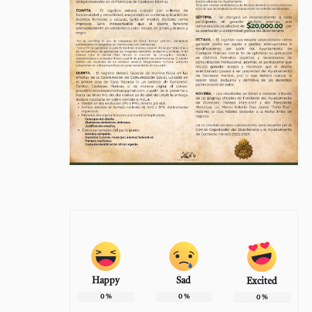
Happy
Sad
Excited
0
%
0
%
0
%