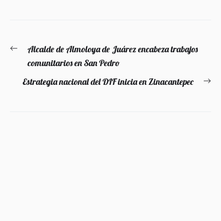
Navegación
Alcalde de Almoloya de Juárez encabeza trabajos
Entrada
de
comunitarios en San Pedro
anterior:
entradas
Estrategia nacional del DIF inicia en Zinacantepec
En
si