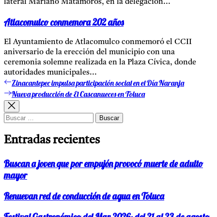
lateral Mariano Matamoros, en la delegación...
Atlacomulco conmemora 202 años
El Ayuntamiento de Atlacomulco conmemoró el CCII
aniversario de la erección del municipio con una
ceremonia solemne realizada en la Plaza Cívica, donde
autoridades municipales...
Zinacantepec impulsa participación social en el Día Naranja
Entrada
Navegación
anterior:
Nueva producción de El Cascanueces en Toluca
Entrada
de
siguiente:
entradas
Buscar:
Entradas recientes
Buscan a joven que por empujón provocó muerte de adulto
mayor
Renuevan red de conducción de agua en Toluca
Festival Gastronómico del Mar 2026; del 21 al 23 de agosto