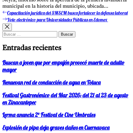
Neyra, informó sobre la apertura de la primera lavandería
municipal en la historia del municipio, ubicada...
Capacitación jurídica del SMSEM busca fortalecer la defensa laboral
Entrada
Navegación
anterior:
Voto electrónico para Universidades Públicas en Edomex
Entrada
de
siguiente:
entradas
Buscar:
Entradas recientes
Buscan a joven que por empujón provocó muerte de adulto
mayor
Renuevan red de conducción de agua en Toluca
Festival Gastronómico del Mar 2026; del 21 al 23 de agosto
en Zinacantepec
Lerma anuncia 2° Festival de Cine Umbrales
Explosión de pipa deja graves daños en Cuernavaca