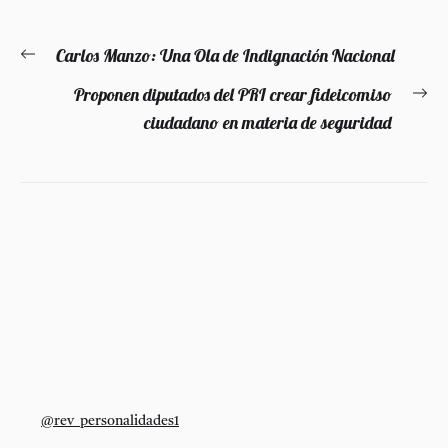
Navegación
Carlos Manzo: Una Ola de Indignación Nacional
Entrada
de
anterior:
Proponen diputados del PRI crear fideicomiso
En
entradas
ciudadano en materia de seguridad
si
@rev_personalidades1