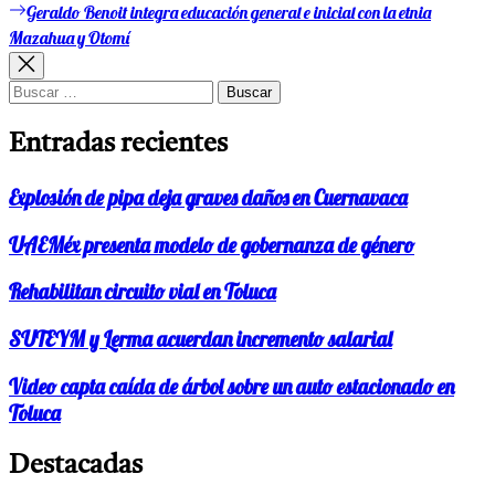
anterior:
Geraldo Benoit integra educación general e inicial con la etnia
Entrada
de
siguiente:
Mazahua y Otomí
entradas
Buscar:
Entradas recientes
Explosión de pipa deja graves daños en Cuernavaca
UAEMéx presenta modelo de gobernanza de género
Rehabilitan circuito vial en Toluca
SUTEYM y Lerma acuerdan incremento salarial
Video capta caída de árbol sobre un auto estacionado en
Toluca
Destacadas