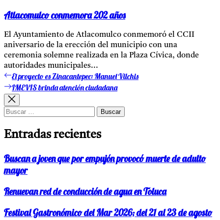
Atlacomulco conmemora 202 años
El Ayuntamiento de Atlacomulco conmemoró el CCII
aniversario de la erección del municipio con una
ceremonia solemne realizada en la Plaza Cívica, donde
autoridades municipales...
El proyecto es Zinacantepec: Manuel Vilchis
Entrada
Navegación
anterior:
IMEVIS brinda atención ciudadana
Entrada
de
siguiente:
entradas
Buscar:
Entradas recientes
Buscan a joven que por empujón provocó muerte de adulto
mayor
Renuevan red de conducción de agua en Toluca
Festival Gastronómico del Mar 2026; del 21 al 23 de agosto