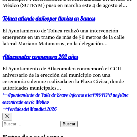
México (SUTEYM) puso en marcha este 4 de agosto el...
Toluca atiende daños por lluvias en Sauces
El Ayuntamiento de Toluca realizó una intervención
emergente en un tramo de más de 50 metros de la calle
lateral Mariano Matamoros, en la delegación...
Atlacomulco conmemora 202 años
El Ayuntamiento de Atlacomulco conmemoró el CCII
aniversario de la erección del municipio con una
ceremonia solemne realizada en la Plaza Cívica, donde
autoridades municipales...
Ayuntamiento de Valle de Bravo informa a la PROFEPA un felino
Entrada
Navegación
anterior:
encontrado en río Molino
de
Partidos del Mundial 2026
Entrada
entradas
siguiente:
Buscar: