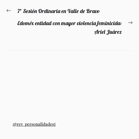
Navegación
7º Sesión Ordinaria en Valle de Bravo
Entrada
de
anterior:
Edoméx entidad con mayor violencia feminicida:
En
entradas
Ariel Juárez
si
@rev_personalidades1