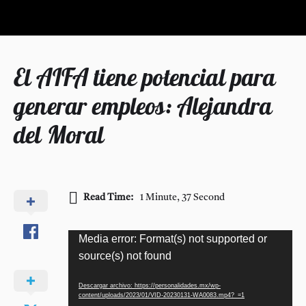
El AIFA tiene potencial para
generar empleos: Alejandra
del Moral
Read Time:
1 Minute, 37 Second
Reproductor
Media error: Format(s) not supported or
de
source(s) not found
vídeo
Descargar archivo: https://personalidades.mx/wp-
content/uploads/2023/01/VID-20230131-WA0083.mp4?_=1