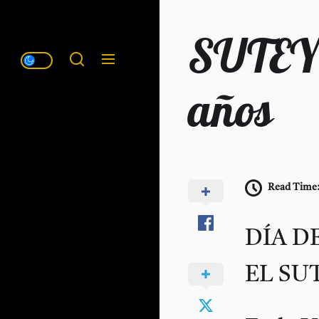
SUTEYM
años
Read Time
DÍA D
EL SU