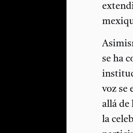
extendi
mexiqu
Asimis
se ha 
institu
voz se 
allá de
la cele