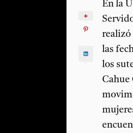
En la 
Servid
realizó
las fe
los sut
Cahue 
movimi
mujere
encuent