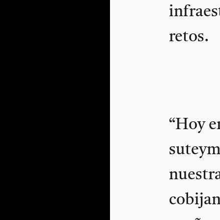
infraes
retos.
“Hoy en
suteymi
nuestra
cobijan