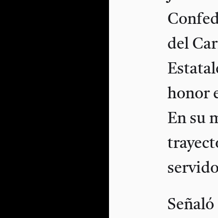
Confed
del Car
Estatal
honor 
En su m
trayect
servid
Señaló