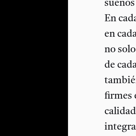
sueños 
En cad
en cada
no sol
de cad
tambié
firmes 
calidad
integra