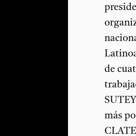
preside
organiz
naciona
Latino
de cuat
trabaja
SUTEYM
más po
CLATE, 