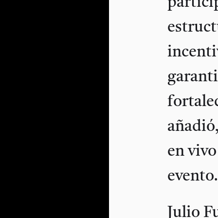
partici
estruct
incenti
garanti
fortale
añadió,
en vivo
evento
Julio F