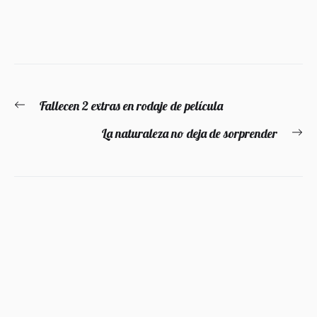
Navegación
Fallecen 2 extras en rodaje de película
Entrada
de
anterior:
La naturaleza no deja de sorprender
En
entradas
si