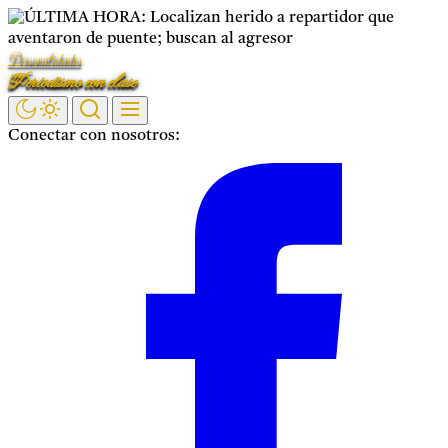
Saltar
al
Personalidades
contenido
Periodismo con clase
Conectar con nosotros:
Facebook