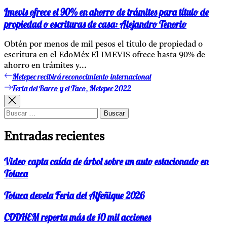
Imevis ofrece el 90% en ahorro de trámites para título de
propiedad o escrituras de casa: Alejandro Tenorio
Obtén por menos de mil pesos el título de propiedad o
escritura en el EdoMéx El IMEVIS ofrece hasta 90% de
ahorro en trámites y...
Metepec recibirá reconocimiento internacional
Entrada
Navegación
anterior:
Feria del Barro y el Taco, Metepec 2022
Entrada
de
siguiente:
entradas
Buscar:
Entradas recientes
Video capta caída de árbol sobre un auto estacionado en
Toluca
Toluca devela Feria del Alfeñique 2026
CODHEM reporta más de 10 mil acciones