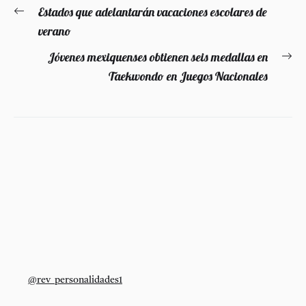
Navegación
Estados que adelantarán vacaciones escolares de
Entrada
de
verano
anterior:
entradas
Jóvenes mexiquenses obtienen seis medallas en
En
Taekwondo en Juegos Nacionales
si
@rev_personalidades1