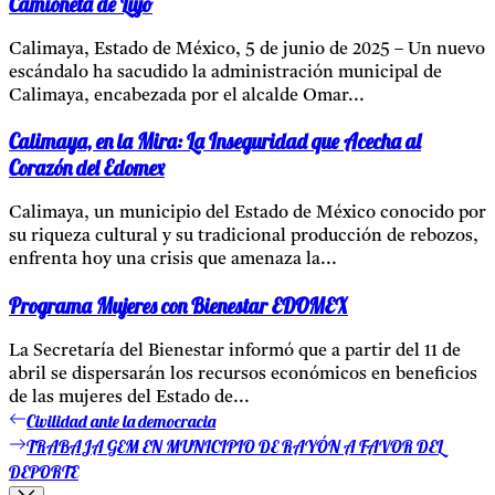
Camioneta de Lujo
Calimaya, Estado de México, 5 de junio de 2025 – Un nuevo
escándalo ha sacudido la administración municipal de
Calimaya, encabezada por el alcalde Omar...
Calimaya, en la Mira: La Inseguridad que Acecha al
Corazón del Edomex
Calimaya, un municipio del Estado de México conocido por
su riqueza cultural y su tradicional producción de rebozos,
enfrenta hoy una crisis que amenaza la...
Programa Mujeres con Bienestar EDOMEX
La Secretaría del Bienestar informó que a partir del 11 de
abril se dispersarán los recursos económicos en beneficios
de las mujeres del Estado de...
Civilidad ante la democracia
Entrada
Navegación
anterior:
TRABAJA GEM EN MUNICIPIO DE RAYÓN A FAVOR DEL
Entrada
de
siguiente:
DEPORTE