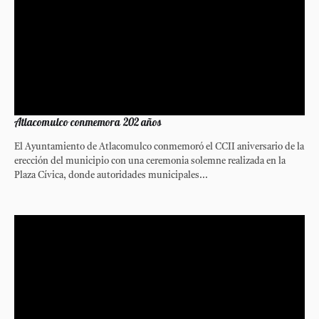
Atlacomulco conmemora 202 años
El Ayuntamiento de Atlacomulco conmemoró el CCII aniversario de la
erección del municipio con una ceremonia solemne realizada en la
Plaza Cívica, donde autoridades municipales...