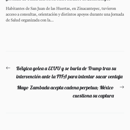
Habitantes de San Juan de las Huertas, en Zinacantepec, tuvieron
acceso a consultas, orientación y distintos apoyos durante una Jornada
de Salud organizada con la...
Navegación
Bélgica golea a EEUU y se burla de Trump tras su
Entrada
de
intervención ante la FIFA para intentar sacar ventaja
anterior:
entradas
Mayo Zambada acepta cadena perpetua; México
En
cuestiona su captura
si