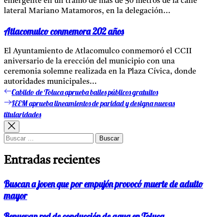
emergente en un tramo de más de 50 metros de la calle
lateral Mariano Matamoros, en la delegación...
Atlacomulco conmemora 202 años
El Ayuntamiento de Atlacomulco conmemoró el CCII
aniversario de la erección del municipio con una
ceremonia solemne realizada en la Plaza Cívica, donde
autoridades municipales...
Cabildo de Toluca aprueba bailes públicos gratuitos
Entrada
Navegación
anterior:
IEEM aprueba lineamientos de paridad y designa nuevas
Entrada
de
siguiente:
titularidades
entradas
Buscar:
Entradas recientes
Buscan a joven que por empujón provocó muerte de adulto
mayor
Renuevan red de conducción de agua en Toluca