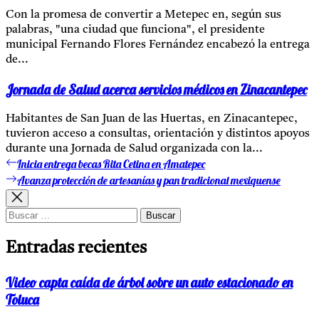
Con la promesa de convertir a Metepec en, según sus
palabras, "una ciudad que funciona", el presidente
municipal Fernando Flores Fernández encabezó la entrega
de...
Jornada de Salud acerca servicios médicos en Zinacantepec
Habitantes de San Juan de las Huertas, en Zinacantepec,
tuvieron acceso a consultas, orientación y distintos apoyos
durante una Jornada de Salud organizada con la...
Inicia entrega becas Rita Cetina en Amatepec
Entrada
Navegación
anterior:
Avanza protección de artesanías y pan tradicional mexiquense
Entrada
de
siguiente:
entradas
Buscar:
Entradas recientes
Video capta caída de árbol sobre un auto estacionado en
Toluca