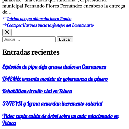
palabras, "una ciudad que funciona", el presidente
municipal Fernando Flores Fernández encabezó la entrega
de...
Inician apoyos alimentarios en Rayón
Entrada
Navegación
anterior:
Coatepec Harinas inicia los festejos del Bicentenario
Entrada
de
siguiente:
entradas
Buscar:
Entradas recientes
Explosión de pipa deja graves daños en Cuernavaca
UAEMéx presenta modelo de gobernanza de género
Rehabilitan circuito vial en Toluca
SUTEYM y Lerma acuerdan incremento salarial
Video capta caída de árbol sobre un auto estacionado en
Toluca