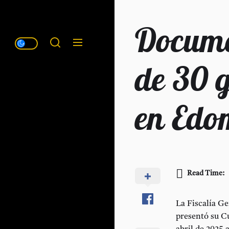
Docume
de 30 g
en Edo
Read Time:
La Fiscalía G
presentó su C