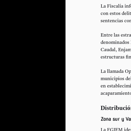
La Fiscalía i
con estos deli
sentencias co
Entre las estr
denominados
Caudal
,
Enja
estructuras fin
La llamada
Op
municipios del
en establecim
acaparamiento
Distribució
Zona sur y Va
La FGJEM iden