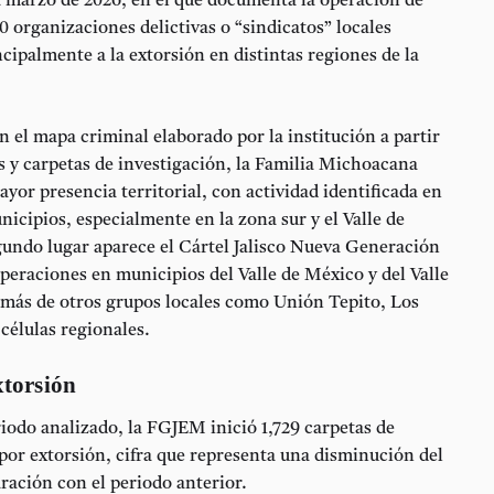
a marzo de 2026, en el que documenta la operación de
0 organizaciones delictivas o “sindicatos” locales
cipalmente a la extorsión en distintas regiones de la
 el mapa criminal elaborado por la institución a partir
 y carpetas de investigación, la
Familia Michoacana
yor presencia territorial, con actividad identificada en
icipios, especialmente en la zona sur y el Valle de
gundo lugar aparece el
Cártel Jalisco Nueva Generación
operaciones en municipios del Valle de México y del Valle
emás de otros grupos locales como
Unión Tepito
,
Los
 células regionales.
xtorsión
riodo analizado, la FGJEM inició
1,729 carpetas de
por extorsión
, cifra que representa una disminución del
ación con el periodo anterior.