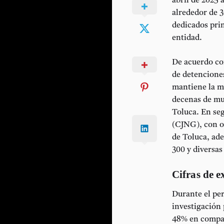
abril de 2025 
alrededor de 3
dedicados prin
entidad.
De acuerdo con
de detenciones
mantiene la ma
decenas de mun
Toluca. En se
(CJNG)
, con 
de Toluca, ad
300
y diversas
Cifras de e
Durante el pe
investigación 
48% en compar