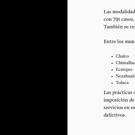
Las modalidade
con 791 casos,
También se rep
Entre los mun
Chalco
Chimalhu
Ecatepec
Nezahualc
Toluca
Las prácticas 
imposición de 
servicios en 
delictivos.