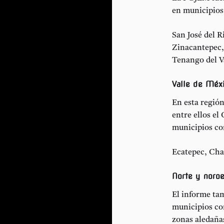
en municipios
San José del R
Zinacantepec,
Tenango del Va
Valle de Méx
En esta región
entre ellos el
municipios c
Ecatepec, Cha
Norte y noroe
El informe tam
municipios co
zonas aledaña