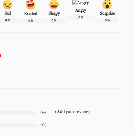
Angry
Sad
Sleepy
Surprise
Excited
0
%
0
%
0
%
0
%
0
%
(Add your review)
0%
0%