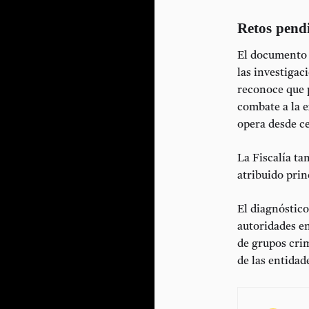
Retos pend
El documento s
las investigac
reconoce que p
combate a la 
opera desde ce
La Fiscalía ta
atribuido prin
El diagnóstico
autoridades e
de grupos cri
de las entidad