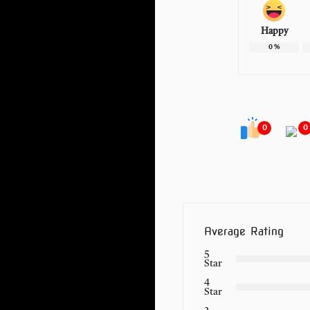
Happy
0
%
0
0
Average Rating
5
Star
4
Star