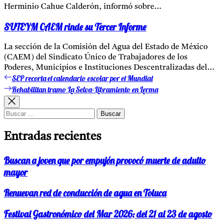
Herminio Cahue Calderón, informó sobre...
SUTEYM CAEM rinde su Tercer Informe
La sección de la Comisión del Agua del Estado de México
(CAEM) del Sindicato Único de Trabajadores de los
Poderes, Municipios e Instituciones Descentralizadas del...
SEP recorta el calendario escolar por el Mundial
Entrada
Navegación
anterior:
Rehabilitan tramo La Selva–Libramiento en Lerma
Entrada
de
siguiente:
entradas
Buscar:
Entradas recientes
Buscan a joven que por empujón provocó muerte de adulto
mayor
Renuevan red de conducción de agua en Toluca
Festival Gastronómico del Mar 2026; del 21 al 23 de agosto