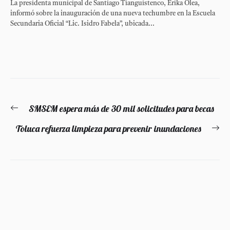
La presidenta municipal de Santiago Tianguistenco, Erika Olea,
informó sobre la inauguración de una nueva techumbre en la Escuela
Secundaria Oficial “Lic. Isidro Fabela”, ubicada...
Navegación
SMSEM espera más de 30 mil solicitudes para becas
Entrada
de
anterior:
Toluca refuerza limpieza para prevenir inundaciones
En
entradas
si