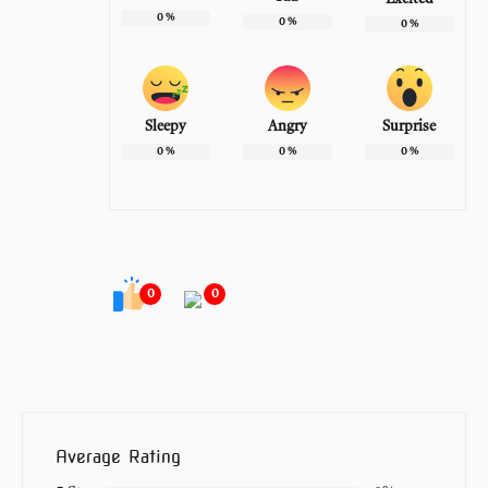
0
%
0
%
0
%
Sleepy
Angry
Surprise
0
%
0
%
0
%
0
0
Average Rating