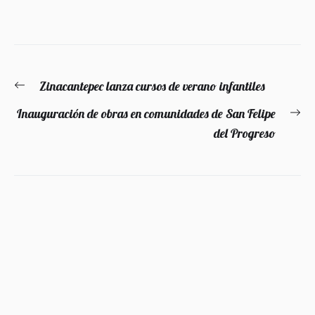
Navegación
Zinacantepec lanza cursos de verano infantiles
Entrada
de
anterior:
Inauguración de obras en comunidades de San Felipe
En
entradas
del Progreso
si