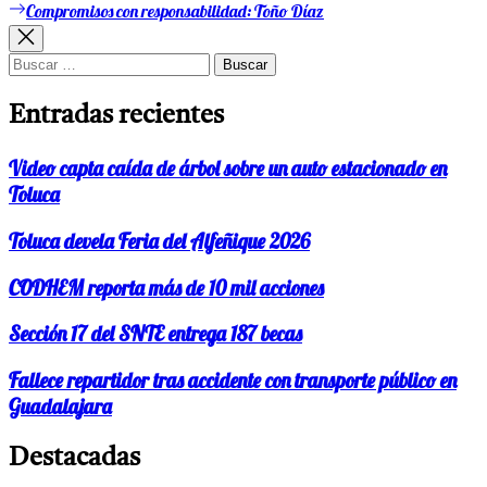
anterior:
Compromisos con responsabilidad: Toño Díaz
Entrada
de
siguiente:
entradas
Buscar:
Entradas recientes
Video capta caída de árbol sobre un auto estacionado en
Toluca
Toluca devela Feria del Alfeñique 2026
CODHEM reporta más de 10 mil acciones
Sección 17 del SNTE entrega 187 becas
Fallece repartidor tras accidente con transporte público en
Guadalajara
Destacadas