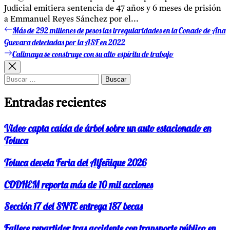
Judicial emitiera sentencia de 47 años y 6 meses de prisión
a Emmanuel Reyes Sánchez por el...
Más de 292 millones de pesos las irregularidades en la Conade de Ana
Entrada
Navegación
anterior:
Guevara detectadas por la ASF en 2022
de
Calimaya se construye con su alto espíritu de trabajo
Entrada
entradas
siguiente:
Buscar:
Entradas recientes
Video capta caída de árbol sobre un auto estacionado en
Toluca
Toluca devela Feria del Alfeñique 2026
CODHEM reporta más de 10 mil acciones
Sección 17 del SNTE entrega 187 becas
Fallece repartidor tras accidente con transporte público en