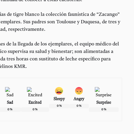
rtunidad de conocer a estas cachorras.
ías de tigre blanco la colección faunística de “Zacango”
ejemplares. Sus padres son Toulouse y Duquesa, de tres y
dad, respectivamente.
s de la llegada de los ejemplares, el equipo médico del
co supervisa su salud y bienestar; son alimentadas a
a tres horas con sustituto de leche específico para
felinos KMR.
Sleepy
Angry
Sad
Excited
Surprise
0
%
0
%
0
%
0
%
0
%