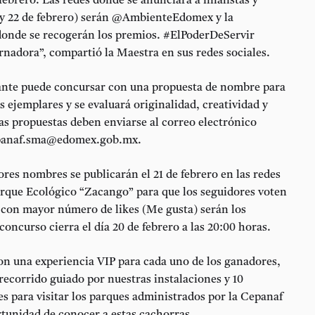
 febrero. Las redes donde se anunciará a finalistas y
 y 22 de febrero) serán @AmbienteEdomex y la
nde se recogerán los premios. #ElPoderDeServir
nadora”, compartió la Maestra en sus redes sociales.
ante puede concursar con una propuesta de nombre para
s ejemplares y se evaluará originalidad, creatividad y
as propuestas deben enviarse al correo electrónico
panaf.sma@edomex.gob.mx.
res nombres se publicarán el 21 de febrero en las redes
arque Ecológico “Zacango” para que los seguidores voten
 con mayor número de likes (Me gusta) serán los
concurso cierra el día 20 de febrero a las 20:00 horas.
on una experiencia VIP para cada uno de los ganadores,
ecorrido guiado por nuestras instalaciones y 10
es para visitar los parques administrados por la Cepanaf