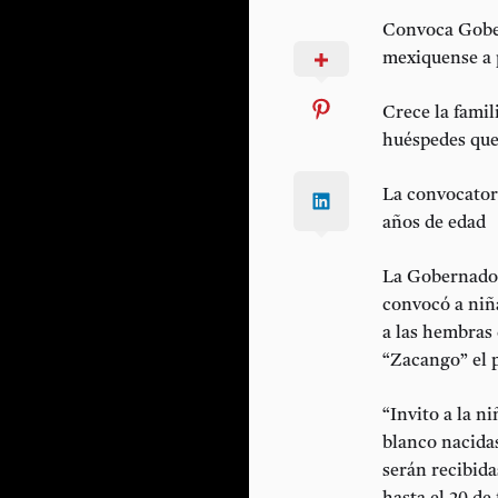
Convoca Gober
mexiquense a 
Crece la fami
huéspedes que
La convocatori
años de edad
La Gobernador
convocó a niñ
a las hembras 
“Zacango” el 
“Invito a la n
blanco nacida
serán recibid