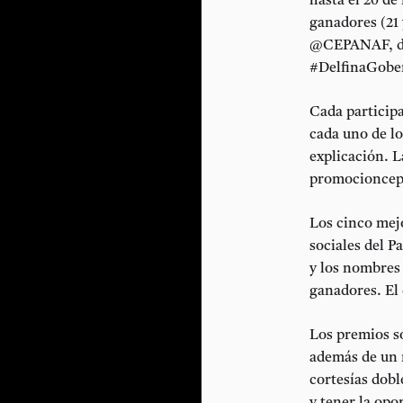
hasta el 20 de
ganadores (21
@CEPANAF, do
#DelfinaGober
Cada particip
cada uno de lo
explicación. L
promocionce
Los cinco mejo
sociales del P
y los nombres
ganadores. El 
Los premios s
además de un r
cortesías dobl