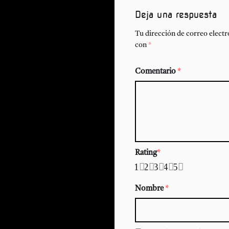
Deja una respuesta
Tu dirección de correo electr
con
*
Comentario
*
Rating
*
1
2
3
4
5
Nombre
*