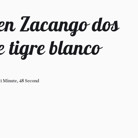
en Zacango dos
e tigre blanco
1 Minute, 48 Second