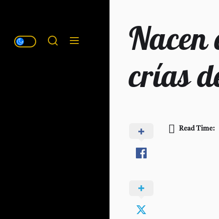
Nacen 
crías d
Read Time: