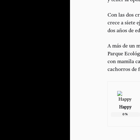
y tener la opo
Con las dos cr
crece a siete 
dos años de e
A más de un me
Parque Ecológi
con mamila cad
cachorros de 
Happy
0
%