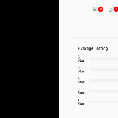
0
0
Average Rating
5
Star
4
Star
3
Star
2
Star
1
Star