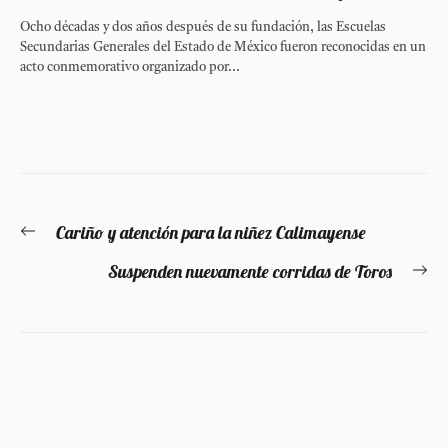
Ocho décadas y dos años después de su fundación, las Escuelas
Secundarias Generales del Estado de México fueron reconocidas en un
acto conmemorativo organizado por...
Navegación
Cariño y atención para la niñez Calimayense
Entrada
de
anterior:
Suspenden nuevamente corridas de Toros
En
entradas
si