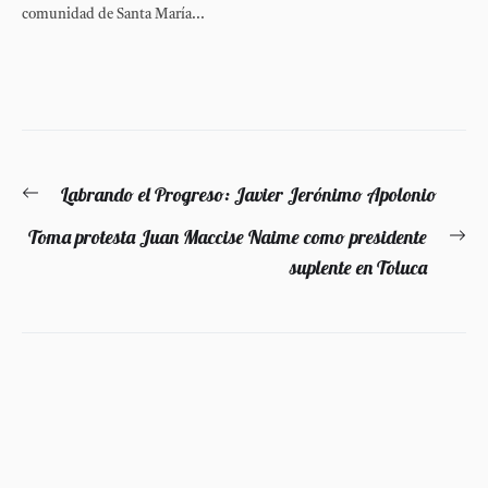
comunidad de Santa María...
Navegación
Labrando el Progreso: Javier Jerónimo Apolonio
Entrada
de
anterior:
Toma protesta Juan Maccise Naime como presidente
En
entradas
suplente en Toluca
si