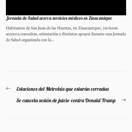
Jornada de Salud acerca servicios médicos en Zinacantepec
Habitantes de San Juan de las Huertas, en Zinacantepec, tuvieron
acceso a consultas, orientación y distintos apoyos durante una Jornada
de Salud organizada con la...
Navegación
Estaciones del Metrobús que estarán cerradas
Entrada
de
anterior:
Se cancela sesión de juicio contra Donald Trump
En
entradas
si