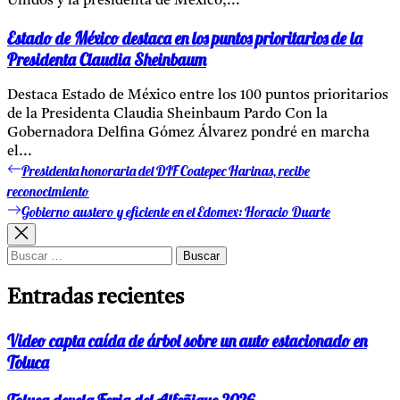
Unidos y la presidenta de México,...
Estado de México destaca en los puntos prioritarios de la
Presidenta Claudia Sheinbaum
Destaca Estado de México entre los 100 puntos prioritarios
de la Presidenta Claudia Sheinbaum Pardo Con la
Gobernadora Delfina Gómez Álvarez pondré en marcha
el...
Presidenta honoraria del DIF Coatepec Harinas, recibe
Entrada
Navegación
anterior:
reconocimiento
de
Gobierno austero y eficiente en el Edomex: Horacio Duarte
Entrada
entradas
siguiente:
Buscar:
Entradas recientes
Video capta caída de árbol sobre un auto estacionado en
Toluca