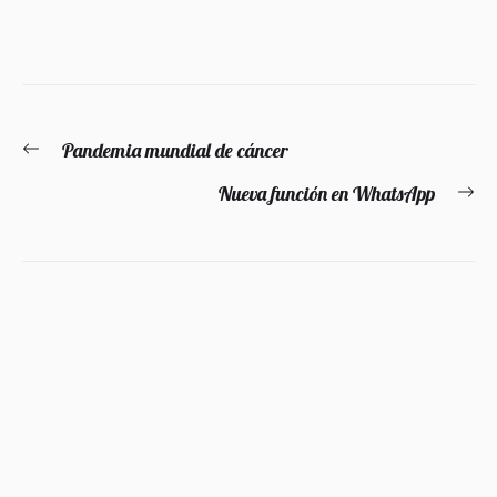
Navegación
Pandemia mundial de cáncer
Entrada
de
anterior:
Nueva función en WhatsApp
En
entradas
si