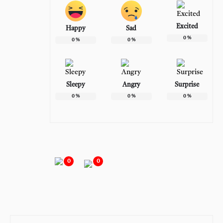
Excited
Happy
Sad
0
%
0
%
0
%
Sleepy
Angry
Surprise
0
%
0
%
0
%
0
0