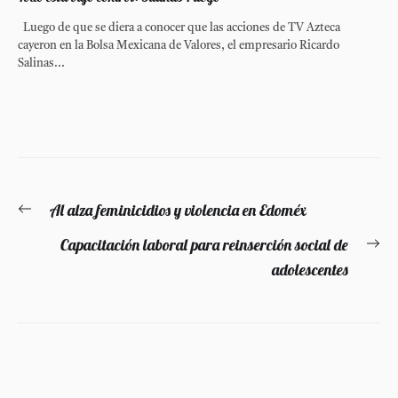
Luego de que se diera a conocer que las acciones de TV Azteca
cayeron en la Bolsa Mexicana de Valores, el empresario Ricardo
Salinas...
Navegación
Al alza feminicidios y violencia en Edoméx
Entrada
de
anterior:
Capacitación laboral para reinserción social de
En
entradas
adolescentes
si